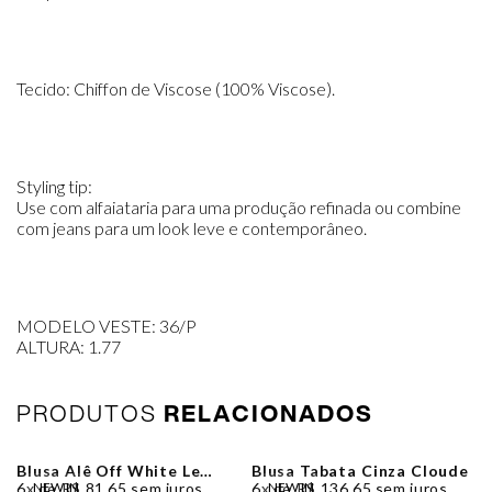
Tecido: Chiffon de Viscose (100% Viscose).
Styling tip:
Use com alfaiataria para uma produção refinada ou combine
com jeans para um look leve e contemporâneo.
MODELO VESTE: 36/P
ALTURA: 1.77
PRODUTOS
RELACIONADOS
Blusa Alê Off White Le
Blusa Tabata Cinza Cloude
Blog
6x de R$ 81,65 sem juros
NEW IN
6x de R$ 136,65 sem juros
NEW IN