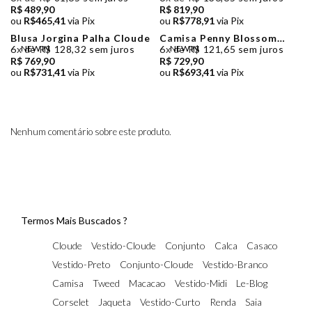
R$ 489,90
R$ 819,90
ou
R$465,41
via Pix
ou
R$778,91
via Pix
Blusa Jorgina Palha Cloude
Camisa Penny Blossom
Estampada Cloude
6x de R$ 128,32 sem juros
NEW IN
6x de R$ 121,65 sem juros
NEW IN
R$ 769,90
R$ 729,90
ou
R$731,41
via Pix
ou
R$693,41
via Pix
Nenhum comentário sobre este produto.
Termos Mais Buscados ?
Cloude
Vestido-Cloude
Conjunto
Calca
Casaco
Vestido-Preto
Conjunto-Cloude
Vestido-Branco
Camisa
Tweed
Macacao
Vestido-Midi
Le-Blog
Corselet
Jaqueta
Vestido-Curto
Renda
Saia