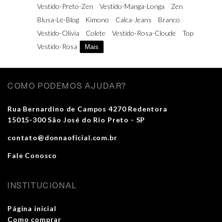
Vestido-Preto-Zen
Vestido-Manga-Longa
Zen
Blusa-Le-Blog
Kimono
Calca-Jeans
Branco
Vestido-Olivia
Colete
Vestido-Rosa-Cloude
Top
Vestido-Rosa
Mais
COMO PODEMOS AJUDAR?
Rua Bernardino de Campos 4270 Redentora
15015-300 São José do Rio Preto - SP
contato@donnaoficial.com.br
Fale Conosco
INSTITUCIONAL
Página inicial
Como comprar