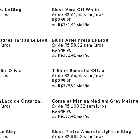
vy Le Blog
Blusa Vera Off White
uros
6x
de
R$ 61,65
sem juros
R$ 369,90
ou
R$351,41
via Pix
adrez Tartan Le Blog
Blusa Ariel Preta Le Blog
juros
6x
de
R$ 58,32
sem juros
R$ 349,90
ou
R$332,41
via Pix
te Olívia
T-Shirt Bandeira Olívia
uros
6x
de
R$ 66,65
sem juros
R$ 399,90
ou
R$379,91
via Pix
m Laço de Organza
Corselet Marina Medium Grey Melan
zolli
Le Blog
juros
6x
de
R$ 108,32
sem juros
R$ 649,90
ou
R$617,41
via Pix
Le Blog
Blusa Pietra Amarelo Light Le Blog
uros
6x
de
R$ 88,32
sem juros