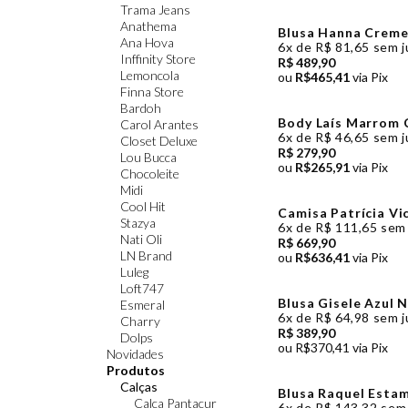
Trama Jeans
Anathema
Blusa Hanna Creme 
Ana Hova
Cloude
6x de R$ 81,65 sem j
Inffinity Store
R$ 489,90
Lemoncola
ou
R$465,41
via Pix
Finna Store
Bardoh
Body Laís Marrom C
Carol Arantes
6x de R$ 46,65 sem j
Closet Deluxe
R$ 279,90
Lou Bucca
ou
R$265,91
via Pix
Chocoleite
Midi
Cool Hit
Camisa Patrícia Vi
Stazya
6x de R$ 111,65 sem
Nati Oli
R$ 669,90
LN Brand
ou
R$636,41
via Pix
Luleg
Loft747
Blusa Gisele Azul N
Esmeral
6x
de
R$ 64,98
sem j
Charry
R$ 389,90
Dolps
ou
R$370,41
via Pix
Novidades
Produtos
Calças
Blusa Raquel Esta
Calça Pantacur
6x
de
R$ 143,32
sem 