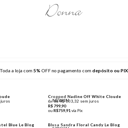
Vestidos
lívia
Saias
Únicas Store
Casacos Blazer
Carol Arantes
La Chocolê
Trama Jeans
Conjuntos
Closet Deluxe
estido Longo
Saia Midi
estido Curto
Saia Longa
Hush By Rosana
Anathema
Jaquetas
Lou Bucca
estido de Festa
estido Midi
Aquarella
Ana Hova
Kimonos
Chocoleite
Shorts
riscila Faria
Inffinity Store
Coletes
Midi
Toda a loja com
5%
OFF no pagamento com
depósito ou PI
Short Saia
Macacões
Queen Couture
Lemoncola
Saídas de Praia
Cool Hit
acacão Longo
Fortina
Finna Store
Biquínis / Maiôs
Stazya
Macaquinho
Macacão
loude
Cropped Nadine Off White Cloude
Ave Rara
Bardoh
Pijamas
Nati Oli
NEW IN
 juros
6x de R$ 133,32 sem juros
antacourt
R$ 799,90
ou
R$759,91
via Pix
tel Blue Le Blog
Blusa Sandra Floral Candy Le Blog