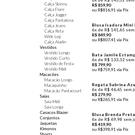
Calça Skinny
R$ 859,90
Calça Flare
ou
R$816,91
via Pix
Calça Jogger
Calça Pantalona
Blusa Isadora Mini
Calça Jeans
6x
de
R$ 141,65
sem 
Calça Reta
R$ 849,90
Wide Leg
ou
R$807,41
via Pix
Calça Aladin
Vestidos
Vestido Longo
Bata Jamile Estam
Vestido Curto
6x
de
R$ 133,32
sem 
Vestido de Festa
R$ 799,90
Vestido Midi
ou
R$759,91
via Pix
Macacões
Macacão Longo
Regata Sabrina Azu
Macaquinho
6x
de
R$ 46,65
sem j
Macacão Pantacourt
R$ 279,90
Saias
ou
R$265,91
via Pix
Saia Midi
Saia Longa
Casacos Blazer
Blusa Brenda Preta
Conjuntos
6x
de
R$ 69,98
sem j
Jaquetas
R$ 419,90
Kimonos
ou
R$398,91
via Pix
Shorts