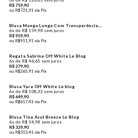
R$ 759,90
ou
R$721,91
via Pix
Blusa Manga Longa Com Transparência
e Acinturada Off White Zen
6x
de
R$ 159,98
sem juros
R$ 959,90
ou
R$911,91
via Pix
Regata Sabrina Off White Le Blog
6x
de
R$ 46,65
sem juros
R$ 279,90
ou
R$265,91
via Pix
Blusa Yara Off White Le blog
6x
de
R$ 108,32
sem juros
R$ 649,90
ou
R$617,41
via Pix
Blusa Tina Azul Breeze Le Blog
6x
de
R$ 54,98
sem juros
R$ 329,90
ou
R$313,41
via Pix