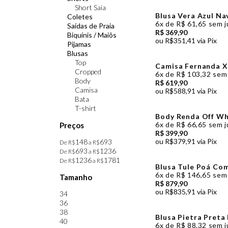
Short Saia
Blusa Vera Azul Na
Coletes
6x
de
R$ 61,65
sem j
Saídas de Praia
R$ 369,90
Biquínis / Maiôs
ou
R$351,41
via Pix
Pijamas
Blusas
Top
Camisa Fernanda X
Cropped
6x
de
R$ 103,32
sem 
Body
R$ 619,90
Camisa
ou
R$588,91
via Pix
Bata
T-shirt
Body Renda Off Whi
6x
de
R$ 66,65
sem j
Preços
R$ 399,90
ou
R$379,91
via Pix
148
693
De R$
a R$
693
1236
De R$
a R$
1236
1781
De R$
a R$
Blusa Tule Poá Co
Off White Luzia Faz
6x
de
R$ 146,65
sem 
Tamanho
R$ 879,90
ou
R$835,91
via Pix
34
36
38
Blusa Pietra Preta 
40
6x
de
R$ 88,32
sem j