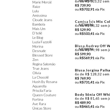
NEW IN
6x de R$ 123,32 sem
Marie Mercié
R$ 739,90
Raizz
ou
R$702,91
via Pix
Lulu
Amissima
Cloude Jeans
Camisa Ísis Mix Co
Bambola
NEW IN
6x de R$ 88,32 sem j
Mais Um
R$ 529,90
D´teliê
ou
R$503,41
via Pix
Le Blog
Luzia Fazzolli
Blusa Audrey Off W
Morina
NEW IN
6x de R$ 99,98 sem j
Desnude
R$ 599,90
Blessed Store
ou
R$569,91
via Pix
Zen
Regina Salomão
True Jeans
Blusa Jorgina Palh
Olívia
6x de R$ 128,32 sem
La Chocolê
R$ 769,90
Hush By Rosana
ou
R$731,41
via Pix
Aquarella
Priscila Faria
Body Sônia Off Wh
Queen Couture
6x de R$ 81,65 sem j
Fortina
R$ 489,90
Ave Rara
ou
R$465,41
via Pix
Únicas Store