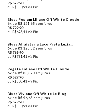
R$ 579,90
ou
R$550,91
via Pix
Blusa Peplum Liliane Off White Cloude
6x
de
R$ 121,65
sem juros
R$ 729,90
ou
R$693,41
via Pix
Blusa Alfaiataria Laço Preta Luzia
Fazzolli
6x
de
R$ 128,32
sem juros
R$ 769,90
ou
R$731,41
via Pix
Regata Lidiane Off White Cloude
6x
de
R$ 88,32
sem juros
R$ 529,90
ou
R$503,41
via Pix
Blusa Viviane Off White Le Blog
6x
de
R$ 96,65
sem juros
R$ 579,90
ou
R$550,91
via Pix