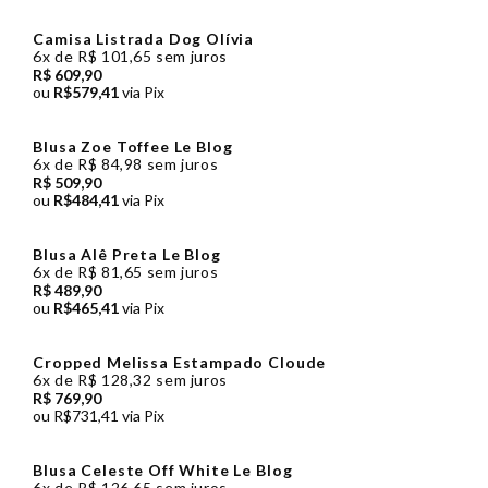
Camisa Listrada Dog Olívia
6x de R$ 101,65 sem juros
R$ 609,90
ou
R$579,41
via Pix
Blusa Zoe Toffee Le Blog
6x de R$ 84,98 sem juros
R$ 509,90
ou
R$484,41
via Pix
Blusa Alê Preta Le Blog
6x de R$ 81,65 sem juros
R$ 489,90
ou
R$465,41
via Pix
Cropped Melissa Estampado Cloude
6x
de
R$ 128,32
sem juros
R$ 769,90
ou
R$731,41
via Pix
Blusa Celeste Off White Le Blog
6x
de
R$ 126,65
sem juros