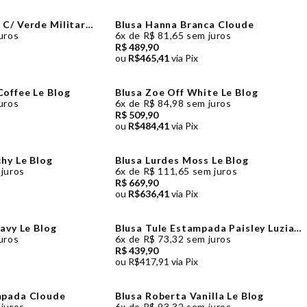
C/ Verde Militar
Blusa Hanna Branca Cloude
uros
6x de R$ 81,65 sem juros
R$ 489,90
ou
R$465,41
via Pix
offee Le Blog
Blusa Zoe Off White Le Blog
uros
6x de R$ 84,98 sem juros
R$ 509,90
ou
R$484,41
via Pix
chy Le Blog
Blusa Lurdes Moss Le Blog
 juros
6x de R$ 111,65 sem juros
R$ 669,90
ou
R$636,41
via Pix
avy Le Blog
Blusa Tule Estampada Paisley Luzia
Fazzolli
uros
6x
de
R$ 73,32
sem juros
R$ 439,90
ou
R$417,91
via Pix
mpada Cloude
Blusa Roberta Vanilla Le Blog
juros
6x
de
R$ 93,32
sem juros