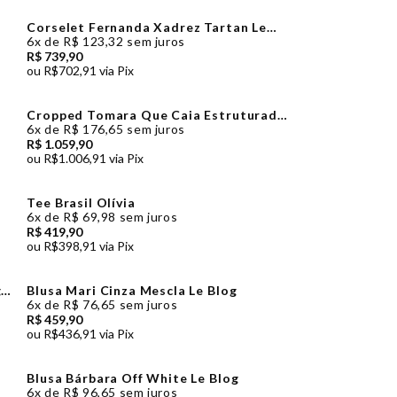
Corselet Fernanda Xadrez Tartan Le
Blog
6x
de
R$ 123,32
sem juros
R$ 739,90
ou
R$702,91
via Pix
Cropped Tomara Que Caia Estruturado
Com Franzidos Decote Off White Zen
6x
de
R$ 176,65
sem juros
R$ 1.059,90
ou
R$1.006,91
via Pix
Tee Brasil Olívia
6x
de
R$ 69,98
sem juros
R$ 419,90
ou
R$398,91
via Pix
ge
Blusa Mari Cinza Mescla Le Blog
6x
de
R$ 76,65
sem juros
R$ 459,90
ou
R$436,91
via Pix
Blusa Bárbara Off White Le Blog
6x
de
R$ 96,65
sem juros