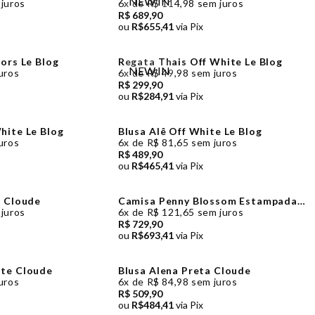
NEW IN
 juros
6x de R$ 114,98 sem juros
R$ 689,90
ou
R$655,41
via Pix
lors Le Blog
Regata Thais Off White Le Blog
NEW IN
uros
6x de R$ 49,98 sem juros
R$ 299,90
ou
R$284,91
via Pix
hite Le Blog
Blusa Alê Off White Le Blog
uros
6x de R$ 81,65 sem juros
R$ 489,90
ou
R$465,41
via Pix
a Cloude
Camisa Penny Blossom Estampada
Cloude
 juros
6x de R$ 121,65 sem juros
R$ 729,90
ou
R$693,41
via Pix
ite Cloude
Blusa Alena Preta Cloude
uros
6x de R$ 84,98 sem juros
R$ 509,90
ou
R$484,41
via Pix