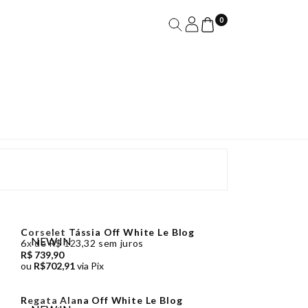
0
LN Brand
Luleg
Loft747
Esmeral
Charry
X
Dolps
Corselet Tássia Off White Le Blog
NEW IN
6x de R$ 123,32 sem juros
R$ 739,90
ou
R$702,91
via Pix
Regata Alana Off White Le Blog