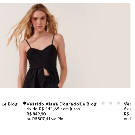
 Le Blog
Vestido Alana Dourado Le Blog
Vest
6x de R$ 141,65 sem juros
6x de
R$ 849,90
R$ 1.
ou
R$807,41
via Pix
ou
R$