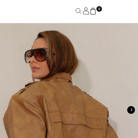
0
LN Brand
Luleg
Loft747
Esmeral
Charry
Dolps