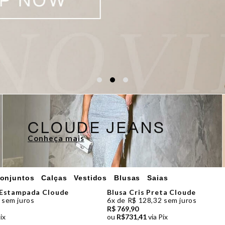
CLOUDE JEANS
Conheça mais
onjuntos
Calças
Vestidos
Blusas
Saias
 Estampada Cloude
Blusa Cris Preta Cloude
 sem juros
6x de R$ 128,32 sem juros
R$ 769,90
ix
ou
R$731,41
via Pix