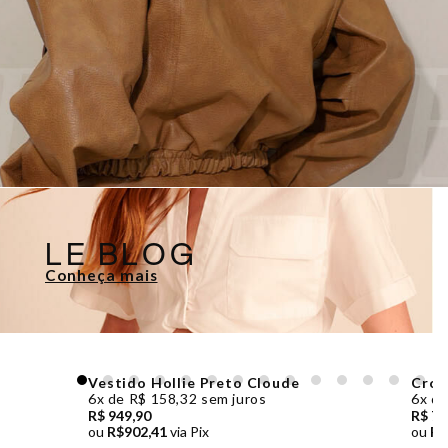
LE BLOG
Conheça mais
Vestido Hollie Preto Cloude
Crop
6x de R$ 158,32 sem juros
6x de
R$ 949,90
R$ 79
ou
R$902,41
via Pix
ou
R$