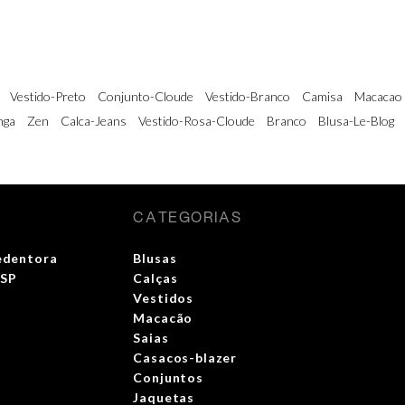
Vestido-Preto
Conjunto-Cloude
Vestido-Branco
Camisa
Macacao
nga
Zen
Calca-Jeans
Vestido-Rosa-Cloude
Branco
Blusa-Le-Blog
CATEGORIAS
edentora
Blusas
 SP
Calças
Vestidos
Macacão
Saias
Casacos-blazer
Conjuntos
Jaquetas