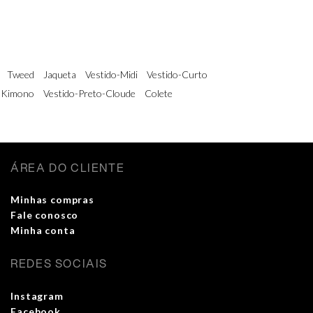
Tweed
Jaqueta
Vestido-Midi
Vestido-Curto
Kimono
Vestido-Preto-Cloude
Colete
ÁREA DO CLIENTE
Minhas compras
Fale conosco
Minha conta
REDES SOCIAIS
Instagram
Facebook