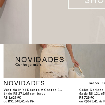
NOVIDADES
Conheça mais
NOVIDADES
Todos
C
Vestido Mídi Decote V Costas E
Calça Darlene
Aberturas Laterais Laranja Manga Zen
6x de R$ 271,65 sem juros
6x de R$ 121,65
R$ 1.629,90
R$ 729,90
ou
R$1.548,41
via Pix
ou
R$693,41
via P