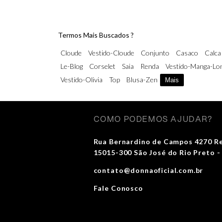
Termos Mais Buscados ?
Cloude
Vestido-Cloude
Conjunto
Casaco
Calca
Le-Blog
Corselet
Saia
Renda
Vestido-Manga-Lo
Vestido-Olivia
Top
Blusa-Zen
Mais
COMO PODEMOS AJUDAR?
Rua Bernardino de Campos 4270 R
15015-300 São José do Rio Preto -
contato@donnaoficial.com.br
Fale Conosco