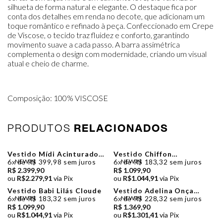
silhueta de forma natural e elegante. O destaque fica por
conta dos detalhes em renda no decote, que adicionam um
toque romântico e refinado à peça. Confeccionado em Crepe
de Viscose, o tecido traz fluidez e conforto, garantindo
movimento suave a cada passo. A barra assimétrica
complementa o design com modernidade, criando um visual
atual e cheio de charme.
Composição: 100% VISCOSE
PRODUTOS
RELACIONADOS
Vestido Mídi Acinturado
Vestido Chiffon
Recorte Busto Detalhes
Estampado Assimétrico
6x de R$ 399,98 sem juros
NEW IN
6x de R$ 183,32 sem juros
NEW IN
Renda Preto Zen
Poá Luzia Fazzolli
R$ 2.399,90
R$ 1.099,90
ou
R$2.279,91
via Pix
ou
R$1.044,91
via Pix
Vestido Babi Lilás Cloude
Vestido Adelina Onça
Cloude
6x de R$ 183,32 sem juros
NEW IN
6x de R$ 228,32 sem juros
NEW IN
R$ 1.099,90
R$ 1.369,90
ou
R$1.044,91
via Pix
ou
R$1.301,41
via Pix