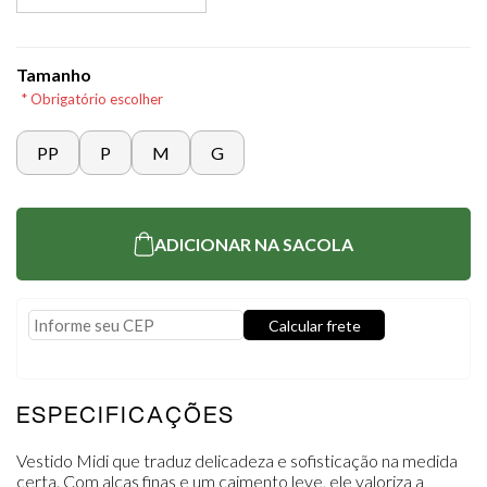
Tamanho
* Obrigatório escolher
PP
P
M
G
ADICIONAR NA SACOLA
Calcular frete
Usar minha localização
ESPECIFICAÇÕES
Vestido Midi que traduz delicadeza e sofisticação na medida
certa. Com alças finas e um caimento leve, ele valoriza a