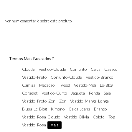
Nenhum comentário sobre este produto.
Termos Mais Buscados ?
Cloude
Vestido-Cloude
Conjunto
Calca
Casaco
Vestido-Preto
Conjunto-Cloude
Vestido-Branco
Camisa
Macacao
Tweed
Vestido-Midi
Le-Blog
Corselet
Vestido-Curto
Jaqueta
Renda
Saia
Vestido-Preto-Zen
Zen
Vestido-Manga-Longa
Blusa-Le-Blog
Kimono
Calca-Jeans
Branco
Vestido-Rosa-Cloude
Vestido-Olivia
Colete
Top
Vestido-Rosa
Mais