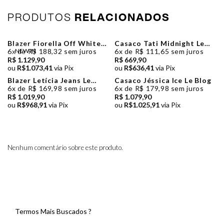
PRODUTOS
RELACIONADOS
Blazer Fiorella Off White
Casaco Tati Midnight Le
Le Blog
Blog
6x de R$ 188,32 sem juros
NEW IN
6x de R$ 111,65 sem juros
R$ 1.129,90
R$ 669,90
ou
R$1.073,41
via Pix
ou
R$636,41
via Pix
Blazer Letícia Jeans Le
Casaco Jéssica Ice Le Blog
Blog
6x de R$ 169,98 sem juros
6x de R$ 179,98 sem juros
R$ 1.019,90
R$ 1.079,90
ou
R$968,91
via Pix
ou
R$1.025,91
via Pix
Nenhum comentário sobre este produto.
Termos Mais Buscados ?