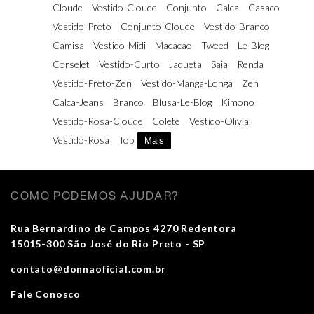
Cloude
Vestido-Cloude
Conjunto
Calca
Casaco
Vestido-Preto
Conjunto-Cloude
Vestido-Branco
Camisa
Vestido-Midi
Macacao
Tweed
Le-Blog
Corselet
Vestido-Curto
Jaqueta
Saia
Renda
Vestido-Preto-Zen
Vestido-Manga-Longa
Zen
Calca-Jeans
Branco
Blusa-Le-Blog
Kimono
Vestido-Rosa-Cloude
Colete
Vestido-Olivia
Vestido-Rosa
Top
Mais
COMO PODEMOS AJUDAR?
Rua Bernardino de Campos 4270 Redentora
15015-300 São José do Rio Preto - SP
contato@donnaoficial.com.br
Fale Conosco