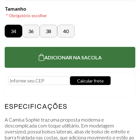
Tamanho
* Obrigatório escolher
34
36
38
40
ADICIONAR NA SACOLA
Calcular frete
Usar minha localização
ESPECIFICAÇÕES
A Camisa Sophie traz uma proposta moderna e
descomplicada com toque utilitário. Em modelagem
oversized, possui bolsos laterais, abas de bolso de enfeite e
barra fraldada nas costas, que adiciona movimento e estilo ao