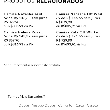
PRODUTOS
RELACIONADOS
Camisa Natasha Azul
Camisa Natasha Off White
Denim Le Blog
Le Blog
6x de R$ 146,65 sem juros
6x de R$ 146,65 sem juros
R$ 879,90
R$ 879,90
ou
R$835,91
via Pix
ou
R$835,91
via Pix
Camisa Helena Rosa
Camisa Rafa Off White
Cloude
Cloude
6x de R$ 143,32 sem juros
6x de R$ 121,65 sem juros
R$ 859,90
R$ 729,90
ou
R$816,91
via Pix
ou
R$693,41
via Pix
Nenhum comentário sobre este produto.
Termos Mais Buscados ?
Cloude
Vestido-Cloude
Conjunto
Calca
Casaco