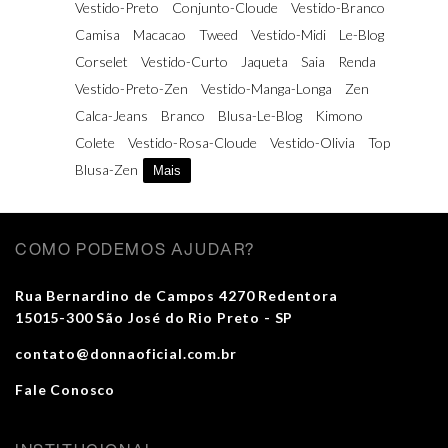
Vestido-Preto
Conjunto-Cloude
Vestido-Branco
Camisa
Macacao
Tweed
Vestido-Midi
Le-Blog
Corselet
Vestido-Curto
Jaqueta
Saia
Renda
Vestido-Preto-Zen
Vestido-Manga-Longa
Zen
Calca-Jeans
Branco
Blusa-Le-Blog
Kimono
Colete
Vestido-Rosa-Cloude
Vestido-Olivia
Top
Blusa-Zen
Mais
COMO PODEMOS AJUDAR?
Rua Bernardino de Campos 4270 Redentora
15015-300 São José do Rio Preto - SP
contato@donnaoficial.com.br
Fale Conosco