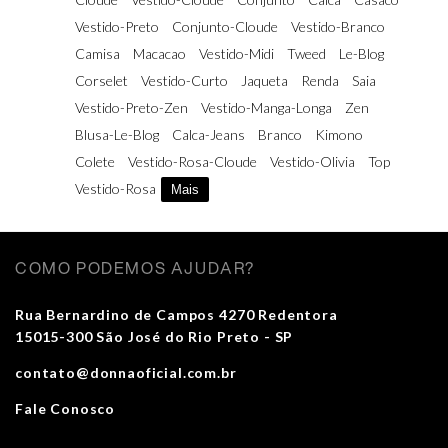
Vestido-Preto
Conjunto-Cloude
Vestido-Branco
Camisa
Macacao
Vestido-Midi
Tweed
Le-Blog
Corselet
Vestido-Curto
Jaqueta
Renda
Saia
Vestido-Preto-Zen
Vestido-Manga-Longa
Zen
Blusa-Le-Blog
Calca-Jeans
Branco
Kimono
Colete
Vestido-Rosa-Cloude
Vestido-Olivia
Top
Vestido-Rosa
Mais
COMO PODEMOS AJUDAR?
Rua Bernardino de Campos 4270 Redentora
15015-300 São José do Rio Preto - SP
contato@donnaoficial.com.br
Fale Conosco