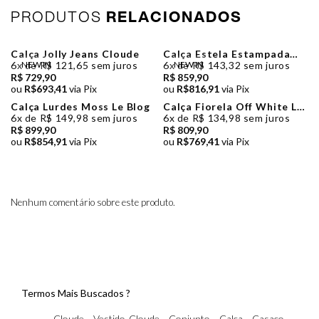
PRODUTOS
RELACIONADOS
Calça Jolly Jeans Cloude
Calça Estela Estampada
Cloude
6x de R$ 121,65 sem juros
NEW IN
6x de R$ 143,32 sem juros
NEW IN
R$ 729,90
R$ 859,90
ou
R$693,41
via Pix
ou
R$816,91
via Pix
Calça Lurdes Moss Le Blog
Calça Fiorela Off White Le
Blog
6x de R$ 149,98 sem juros
6x de R$ 134,98 sem juros
R$ 899,90
R$ 809,90
ou
R$854,91
via Pix
ou
R$769,41
via Pix
Nenhum comentário sobre este produto.
Termos Mais Buscados ?
Cloude
Vestido-Cloude
Conjunto
Calca
Casaco